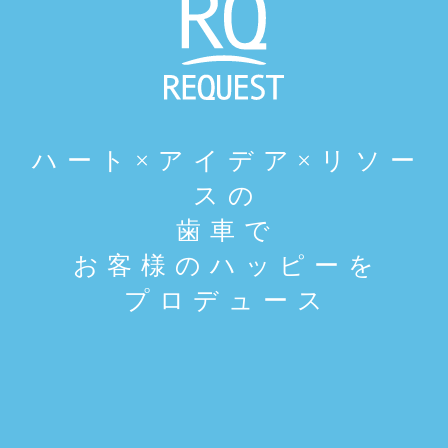
ハ
ー
ト
×
ア
イ
デ
ア
×
リ
ソ
ー
ス
の
歯
車
で
お
客
様
の
ハ
ッ
ピ
ー
を
プ
ロ
デ
ュ
ー
ス